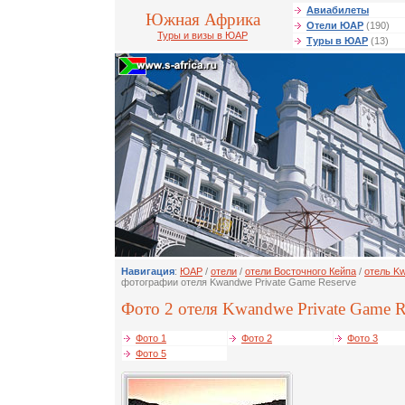
Авиабилеты
Южная Африка
Отели ЮАР
(190)
Туры и визы в ЮАР
Туры в ЮАР
(13)
Навигация
:
ЮАР
/
отели
/
отели Восточного Кейпа
/
отель K
фотографии отеля Kwandwe Private Game Reserve
Фото 2 отеля Kwandwe Private Game Re
Фото 1
Фото 2
Фото 3
Фото 5